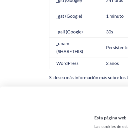
_gid (Google)
24 horas
_gat (Google)
1 minuto
_gali (Google)
30s
_unam
Persistent
(SHARETHIS)
WordPress
2 años
Si desea más información más sobre los 
Para informarse sobre cómo eliminar las
Firefox
Chrome
Esta página web 
Internet Explorer
Las cookies de est