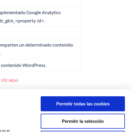
s implementado Google Analytics
_dc_gtm_<property-id>.
 comparten un determinado contenido
.
de contenido WordPress.
 clic aquí
.
Permitir todas las cookies
Permitir la selección
frecer