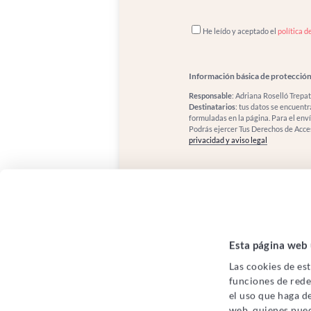
He leído y aceptado el
política d
Información básica de protección
Responsable
: Adriana Roselló Trepat
Destinatarios
: tus datos se encuent
formuladas en la página. Para el env
Podrás ejercer Tus Derechos de Acces
privacidad y aviso legal
Esta página web 
Las cookies de est
funciones de rede
el uso que haga de
web, quienes pue