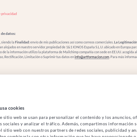
e privacidad
 de datos:
, siendo la
Finalidad:
envío de mis publicaciones así como correos comerciales.
La Legitimación
ran alojados en nuestro servidor, propiedad de 1&1 IONOS España S.L.U. ubicado en Europa par
ío de la información utilizo la plataforma de Mailchimp compañía con sede en EE.UU. acogida 
o, Rectificación, Limitación o Suprimir tus datos en
info@artformacion.com
. Para más informa
usa cookies
e sitio web se usan para personalizar el contenido y los anuncios, o
s sociales y analizar el tráfico. Además, compartimos información 
l sitio web con nuestros partners de redes sociales, publicidad y aná
den combinarla con otra información que les haya proporcionado o