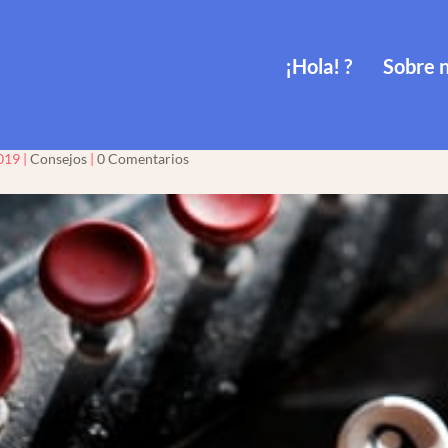
¡Hola! ?
Sobre 
r el crédito anual para fo
019
|
Consejos
|
0 Comentarios