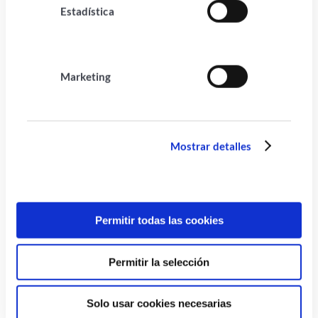
importante del proceso de contratación y puede
Estadística
tener un gran impacto en la
integración
de nuevos
empleados en una empresa. Al ayudar a los nuevos
empleados a comprender mejor la cultura y las
Marketing
expectativas de la empresa, así como a familiarizarse
con sus tareas y responsabilidades, una formación
onboarding puede ayudar a los empleados a sentirse
más cómodos y preparados para su trabajo, lo que
Mostrar detalles
puede aumentar su desempeño y la probabilidad de
que permanezcan en la empresa a largo plazo.
En
artformacion
os acompañamos a la definición de
Permitir todas las cookies
programas formativos para que las incorporaciones
sean éxitos asegurados
Permitir la selección
Solo usar cookies necesarias