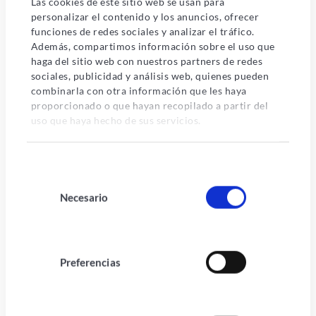
Las cookies de este sitio web se usan para
personalizar el contenido y los anuncios, ofrecer
funciones de redes sociales y analizar el tráfico.
Además, compartimos información sobre el uso que
haga del sitio web con nuestros partners de redes
sociales, publicidad y análisis web, quienes pueden
combinarla con otra información que les haya
proporcionado o que hayan recopilado a partir del
uso que haya hecho de sus servicios.
Otro beneficio de una formación onboarding bien
estructurada es que
puede ayudar a la empresa a
retener a sus nuevos empleados
. Los empleados
Selección
de
que se sienten cómodos y preparados para su
Necesario
consentimiento
trabajo son más propensos a permanecer en la
empresa a largo plazo, lo que puede ahorrar tiempo
y dinero en la contratación y formación de nuevos
Preferencias
empleados.
En resumen, una formación onboarding es una parte