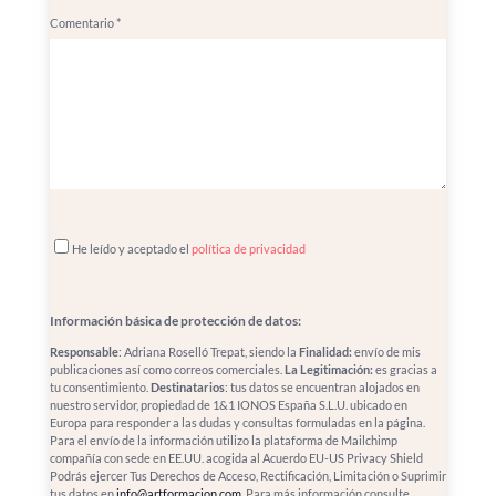
Comentario
*
He leído y aceptado el
política de privacidad
Información básica de protección de datos:
Responsable
: Adriana Roselló Trepat, siendo la
Finalidad:
envío de mis
publicaciones así como correos comerciales.
La Legitimación:
es gracias a
tu consentimiento.
Destinatarios
: tus datos se encuentran alojados en
nuestro servidor, propiedad de 1&1 IONOS España S.L.U. ubicado en
Europa para responder a las dudas y consultas formuladas en la página.
Para el envío de la información utilizo la plataforma de Mailchimp
compañía con sede en EE.UU. acogida al Acuerdo EU-US Privacy Shield
Podrás ejercer Tus Derechos de Acceso, Rectificación, Limitación o Suprimir
tus datos en
info@artformacion.com
. Para más información consulte