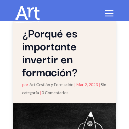
¿Porqué es
importante
invertir en
formación?
por
Art Gestión y Formación
|
Mar 2, 2023
|
Sin
categoría
|
0 Comentarios