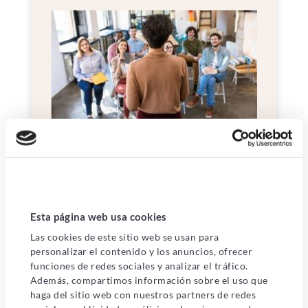
Mejora de habilidades y
Esta página web usa cookies
conocimientos
Las cookies de este sitio web se usan para
personalizar el contenido y los anuncios, ofrecer
Permite a los empleados mejorar sus habilidades y
funciones de redes sociales y analizar el tráfico.
conocimientos en áreas específicas. Esto puede
Además, compartimos información sobre el uso que
incluir habilidades técnicas, habilidades
haga del sitio web con nuestros partners de redes