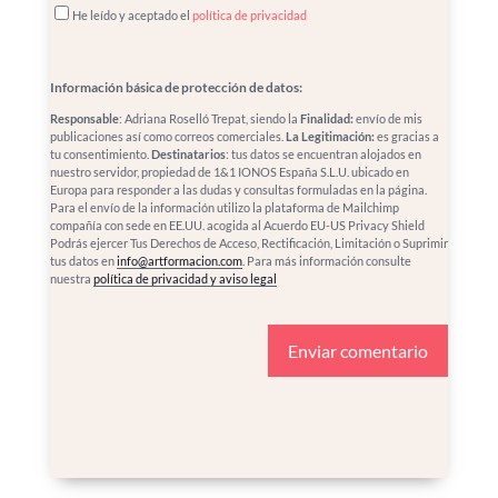
He leído y aceptado el
política de privacidad
Información básica de protección de datos:
Responsable
: Adriana Roselló Trepat, siendo la
Finalidad:
envío de mis
publicaciones así como correos comerciales.
La Legitimación:
es gracias a
tu consentimiento.
Destinatarios
: tus datos se encuentran alojados en
nuestro servidor, propiedad de 1&1 IONOS España S.L.U. ubicado en
Europa para responder a las dudas y consultas formuladas en la página.
Para el envío de la información utilizo la plataforma de Mailchimp
compañía con sede en EE.UU. acogida al Acuerdo EU-US Privacy Shield
Podrás ejercer Tus Derechos de Acceso, Rectificación, Limitación o Suprimir
tus datos en
info@artformacion.com
. Para más información consulte
nuestra
política de privacidad y aviso legal